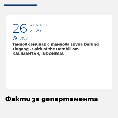
26
06
януари
февруари
2026
2026
10:00
19:00
Танцов семинар с танцова група Darung
Театрален спектакъл „Птици“
Tingang - Spirit of the Hornbill от
KALIMANTAN, INDONESIA
Факти за департамента