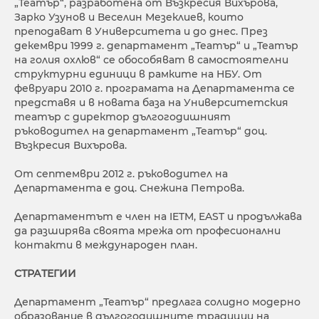
„Театър“, разработена от Възкресия Вихърова,
Зарко Узунов и Веселин Мезеклиев, които
преподават в Университета и до днес. През
декември 1999 г. департамент „Театър“ и „Театър
на голия охлюв“ се обособяват в самостоятелни
структурни единици в рамките на НБУ. От
февруари 2010 г. програмата на Департамента се
представя и в новата база на Университетския
театър с директор дългогодишният
ръководител на департамент „Театър“ доц.
Възкресия Вихърова.
От септември 2012 г. ръководител на
Департамента е доц. Снежина Петрова.
Департаментът е член на IETM, EAST и продължава
да разширява своята мрежа от професионални
контакти в международен план.
СТРАТЕГИИ
Департамент „Театър“ предлага солидно модерно
образование в дългогодишните традиции на