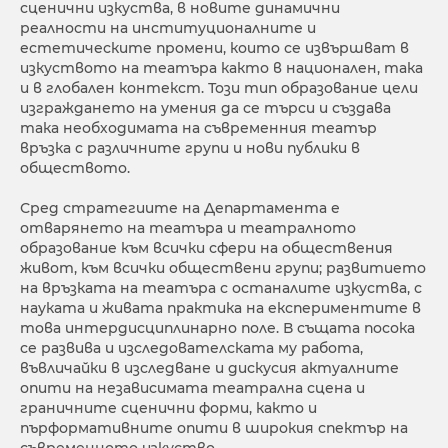
сценични изкуства, в новите динамични
реалности на институционалните и
естетическите промени, които се извършват в
изкуството на театъра както в национален, така
и в глобален контекст. Този тип образование цели
изграждането на умения да се търси и създава
така необходимата на съвременния театър
връзка с различните групи и нови публики в
обществото.
Сред стратегиите на Департамента е
отварянето на театъра и театралното
образование към всички сфери на обществения
живот, към всички обществени групи; развитието
на връзката на театъра с останалите изкуства, с
науката и живата практика на експериментите в
това интердисциплинарно поле. В същата посока
се развива и изследователската му работа,
въвличайки в изследване и дискусия актуалните
опити на независимата театрална сцена и
граничните сценични форми, както и
пърформативните опити в широкия спектър на
съвременното изкуство.