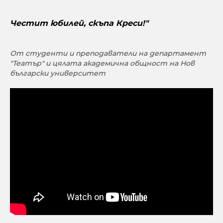
Честит юбилей, скъпа Креси!"
От студенти и преподаватели на департамент
"Театър" и цялата академична общност на Нов
български университет