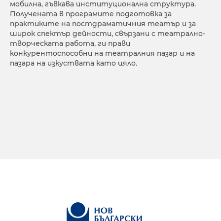
мобилна, гъвкава институционална структура.
Получената в програмите подготовка за
практиките на постдраматичния театър и за
широк спектър дейности, свързани с театрално-
творческата работа, ги прави
конкурентоспособни на театралния пазар и на
пазара на изкуствата като цяло.