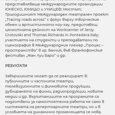
представляваща международните организации
ЮНЕСКО, ЮНИДО и УНИЦЕФ; Мостът;
Тригодишният Международен театрален проект
„Tracing roads across” с фокус върху творческия
обмен и артистичното ноу-хау, представящ
цялостната дейност на Workcenter of Jerzy
Grotovski and Thomas Richards in Pontedera Italy;
участието на студенти и преподаватели по
сценография в Международния пленер „Процес –
пространство“ в гр. Балчик, във Франкофонския
фестивал „Жан Луи Баро“ и др.
РЕЗУЛТАТИ
Завършилите могат да се реализират в:
публичните и частните театри,
телевизионните и филмовите продукции,
дублирането на филми, радиопродукции, новите
медии и др. Възпитаниците на програмите са
подготвени за самостоятелна работа не само в
системата на репертоарните театри, но и в
условията на динамично променящата се нова,