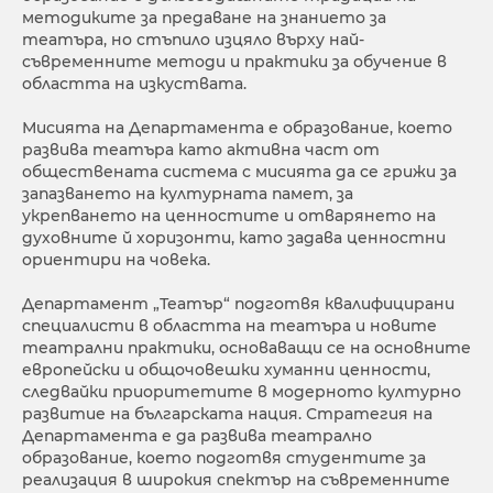
методиките за предаване на знанието за
театъра, но стъпило изцяло върху най-
съвременните методи и практики за обучение в
областта на изкуствата.
Мисията на Департамента е образование, което
развива театъра като активна част от
обществената система с мисията да се грижи за
запазването на културната памет, за
укрепването на ценностите и отварянето на
духовните й хоризонти, като задава ценностни
ориентири на човека.
Департамент „Театър“ подготвя квалифицирани
специалисти в областта на театъра и новите
театрални практики, основаващи се на основните
европейски и общочовешки хуманни ценности,
следвайки приоритетите в модерното културно
развитие на българската нация. Стратегия на
Департамента е да развива театрално
образование, което подготвя студентите за
реализация в широкия спектър на съвременните