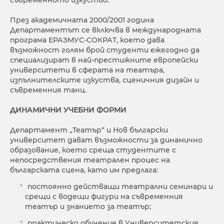
През академичната 2000/2001 година
Департаментът се включва в международната
програма ЕРАЗМУС-СОКРАТ, което дава
възможност голям брой студенти ежегодно да
специализират в най-престижните европейски
университети в сферата на театъра,
изпълнителските изкуства, сценичния дизайн и
съвременния танц.
ДИНАМИЧНИ УЧЕБНИ ФОРМИ
Департамент „Театър“ и Нов български
университет дават възможности за динамично
образование, което среща студентите с
непосредствения театрален процес на
българската сцена, като им предлага:
постоянно действащи театрални семинари и
срещи с водещи фигури на съвременния
театър и знанието за театър;
практическо обучение в Университетския