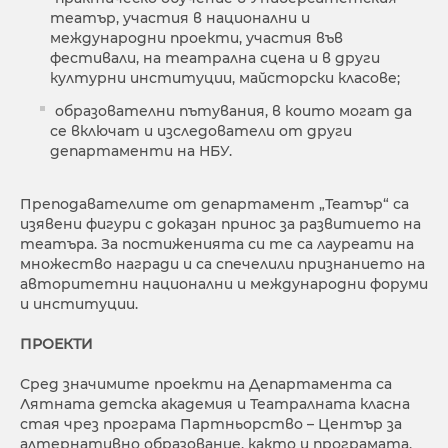
театър, участия в национални и
международни проекти, участия във
фестивали, на театрална сцена и в други
културни институции, майсторски класове;
образователни пътувания, в които могат да
се включат и изследователи от други
департаменти на НБУ.
Преподавателите от департамент „Театър“ са
изявени фигури с доказан принос за развитието на
театъра. За постиженията си те са лауреати на
множество награди и са спечелили признанието на
авторитетни национални и международни форуми
и институции.
ПРОЕКТИ
Сред значимите проекти на Департамента са
Лятната детска академия и Театралната класна
стая чрез програма Партньорство – Център за
алтернативно образование, както и програмата,