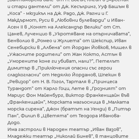
и стари дантели” от Дж. Кесълринг, Ууф Башъм в
„Коса” - мюзикъл на Дж. Радо, Дж. Рагни и Г.
МакДърмот, Руси в „Любовни булеварди” и Иван-
Асен ІІ в „Конят на Александър Велики” от Ст.
Цанев, Лученцио в „Укротяване на опърничавата”,
Бенволио в „Ромео и Жулиета” от Шекспир, Иван
Сенебирски в „Албена” от Йордан Йовков, Мишел в
„Ужасните родители” от Жан Кокто, Астън в
„Уморените коне ги убиват, нали?”, Петелът
Димитър в „Приключения опасни със герои
сладкогласни” от Недялко Йорданов, Шпекин в
„Ревизор” от Н. В. Гогол, Тарталя в „Принцеса
Турандот” от Карло Гоци, Лете в „Грозният” от
Мариус Фон Майенбург, Виктор Франкенщайн във
„Франкенщайн”, Морската магьосница в „Малката
морска сирена”, Джон (братът на Уенди) в „Питър
Пан”, Филип в „Цветята” от Теодора Иванова-
Додо.
Има гастроли в Народен театър „Иван Вазов”,
Младежки театър „Николай Бинев”, в танцовите