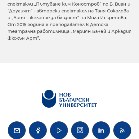
спектакли „Пътуване към Коностров” по Б. Виан и
“Другият” - авторски спектакъл на Таня Соколова
и „Линч – желание за близост” на Мила Искренова.
От 2015 година е преподавател в Детска
театрална работилница „Мариян Бачев и Аркадия
Фюжън Арт”.



