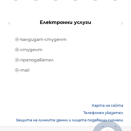
Електронни услуги
ⓔ-кандидат-студент
MOOD
ⓔ-биб
ⓔ-студент
ⓔ-кни
ⓔ-преподавател
ⓔ-trai
ⓔ-mail
Карта на сайта
Телефонен указател
Защита на личните данни и лицата подаващи сигнали
Контакти