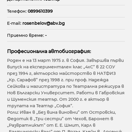
Телефон:
0899610399
E-mail:
rosenbelov@abv.bg
Приемно време:
-
Професионална автобиография:
Роден е на 13 март 1975 г. в София. Завършва първи
випуск на експериментален клас „4хС” в 22 СОУ
през 1994 г, актьорско май­сторство в НАТФИЗ
„Кр. Сарафов” през 1998 г. при проф. Надежда
Сейкова и магистратура по Театрална режисура в
Нов Български Университет. Работи в Габровския
и Шуменския театър. От 2000 г. е актьор в
трупата на Театър „София”.
Роли: Иван в „Без вина виновни” от Островски,
Федотик в „Три сестри” от Чехов, Баронет в
„Развратникът” от Е. Е. Шмит, Карл в
„Балтиморски валс” от П. Вогъл, Клейн в „Арсеник